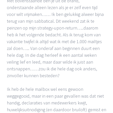
Met bovenstaande ben je uit de brand,
onderstaande alleen lezen als je er zelf even tijd
voor wilt vrijmaken…… Ik ben gelukkig alweer bijna
terug van mijn sabbatical. Dit weekend zat ik te
peinzen op mijn strategy-upon-return…..daarom
heb ik het volgende bedacht. Als ik terug kom van
vakantie twijfel ik altijd wat ik met die 1.000 mailtjes
zal doen….. Van onderaf aan beginnen duurt een
hele dag. In die dag herleef ik een aantal weken
veiling lief en leed, maar daar wilde ik juist aan
ontsnappen……zou ik die hele dag ook anders,
zinvoller kunnen besteden?
Ik heb de hele mailbox wel eens gewoon
weggegooid, maar in een paar gevallen was dat niet
handig, declaraties van medewerkers kwijt,
huwelijksuitnodiging (en daardoor bruiloft) gemist en