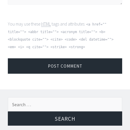
You may use these
HTML
tags and attributes:
<a href=""
title=""> <abbr title=""> <acronym title=""> <b>
<blockquote cite=""> <cite> <code> <del datetime="">
<em> <i> <q cite=""> <strike> <strong>
Search for: