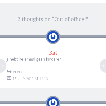
2 thoughts on “
Out of office!
”
←
→
Post navigation
Kat
jij hebt helemaal geen kinderen !
REPLY
15 JULY 2011 AT 14:13