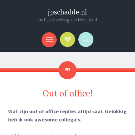
jpschadde.nl
De hipste weblog van Nederland
Social Links
Search
Menu
Out of office!
Wat zijn out of office replies altijd saai. Gelukkig
heb ik ook awesome collega's.