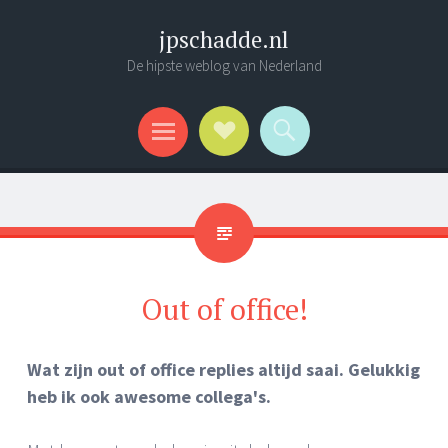
jpschadde.nl
De hipste weblog van Nederland
Social Links
Search
Menu
Out of office!
Wat zijn out of office replies altijd saai. Gelukkig
heb ik ook awesome collega's.