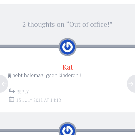
2 thoughts on “
Out of office!
”
←
→
Post navigation
Kat
jij hebt helemaal geen kinderen !
REPLY
15 JULY 2011 AT 14:13