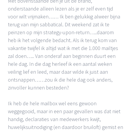
Met bovenstaande ben je uit de brand,
onderstaande alleen lezen als je er zelf even tijd
voor wilt vrijmaken…… Ik ben gelukkig alweer bijna
terug van mijn sabbatical. Dit weekend zat ik te
peinzen op mijn strategy-upon-return…..daarom
heb ik het volgende bedacht. Als ik terug kom van
vakantie twijfel ik altijd wat ik met die 1.000 mailtjes
zal doen….. Van onderaf aan beginnen duurt een
hele dag. In die dag herleef ik een aantal weken
veiling lief en leed, maar daar wilde ik juist aan
ontsnappen……zou ik die hele dag ook anders,
zinvoller kunnen besteden?
Ik heb de hele mailbox wel eens gewoon
weggegooid, maar in een paar gevallen was dat niet
handig, declaraties van medewerkers kwijt,
huwelijksuitnodiging (en daardoor bruiloft) gemist en