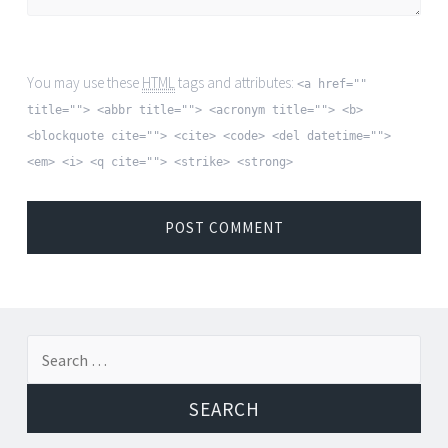
You may use these
HTML
tags and attributes:
<a href=""
title=""> <abbr title=""> <acronym title=""> <b>
<blockquote cite=""> <cite> <code> <del datetime="">
<em> <i> <q cite=""> <strike> <strong>
Search for: