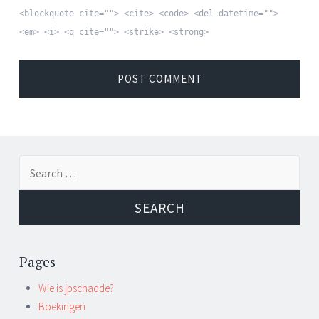
<blockquote cite=""> <cite> <code> <del datetime="">
<em> <i> <q cite=""> <strike> <strong>
Search for:
Pages
Wie is jpschadde?
Boekingen