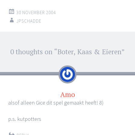
30 NOVEMBER 2004
JPSCHADDE
0 thoughts on “
Boter, Kaas & Eieren
”
←
→
Post navigation
Amo
alsof alleen Gice dit spel gemaakt heeft! 8)
p.s. kutpotters