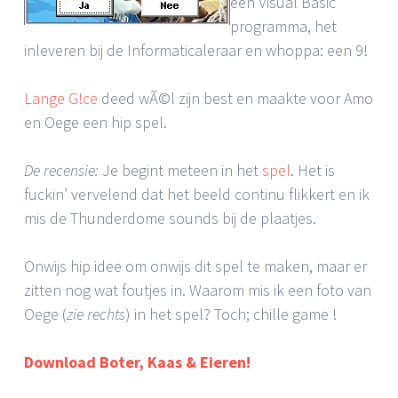
een Visual Basic
programma, het
inleveren bij de Informaticaleraar en whoppa: een 9!
Lange G!ce
deed wÃ©l zijn best en maakte voor Amo
en Oege een hip spel.
De recensie:
Je begint meteen in het
spel
. Het is
fuckin’ vervelend dat het beeld continu flikkert en ik
mis de Thunderdome sounds bij de plaatjes.
Onwijs hip idee om onwijs dit spel te maken, maar er
zitten nog wat foutjes in. Waarom mis ik een foto van
Oege (
zie rechts
) in het spel? Toch; chille game
!
Download Boter, Kaas & Eieren!