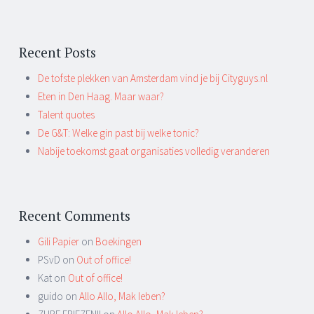
Recent Posts
De tofste plekken van Amsterdam vind je bij Cityguys.nl
Eten in Den Haag. Maar waar?
Talent quotes
De G&T: Welke gin past bij welke tonic?
Nabije toekomst gaat organisaties volledig veranderen
Recent Comments
Gili Papier
on
Boekingen
PSvD on
Out of office!
Kat on
Out of office!
guido on
Allo Allo, Mak Ieben?