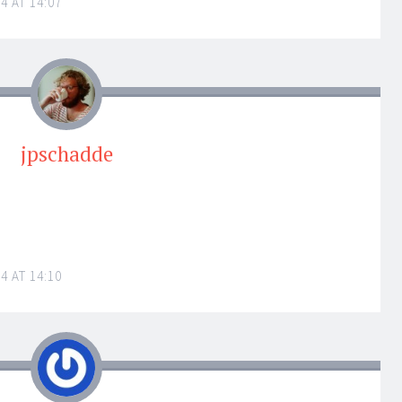
4 AT 14:07
jpschadde
4 AT 14:10