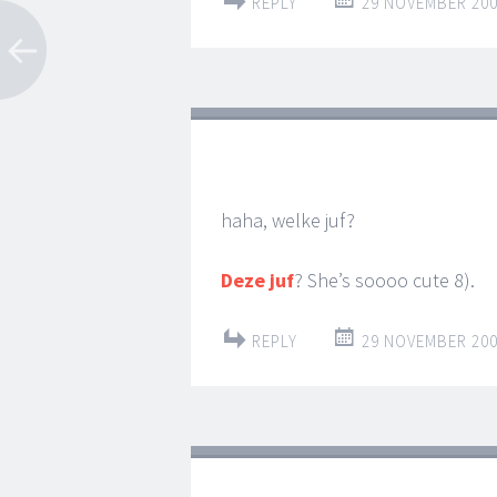
REPLY
29 NOVEMBER 200
haha, welke juf?
Deze juf
? She’s soooo cute 8).
REPLY
29 NOVEMBER 200