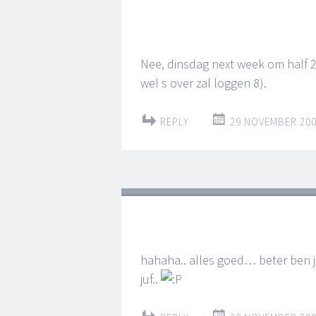
Nee, dinsdag next week om half 2 b
wel s over zal loggen 8).
REPLY
29 NOVEMBER 200
hahaha.. alles goed… beter ben
juf..