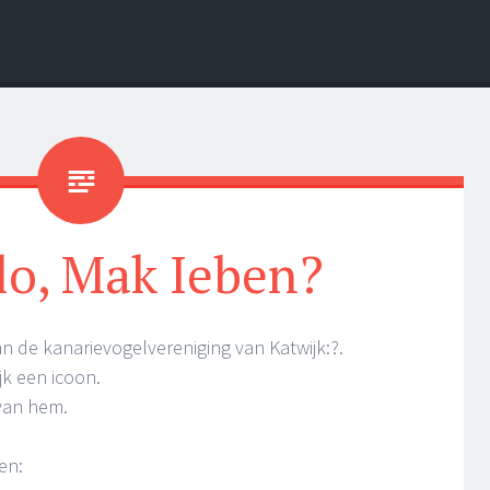
lo, Mak Ieben?
van de kanarievogelvereniging van Katwijk:?.
ijk een icoon.
van hem.
en: