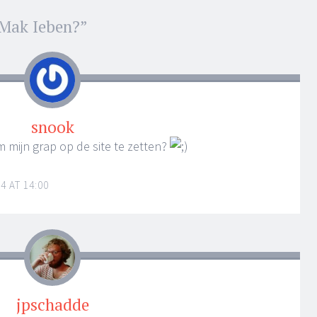
 Mak Ieben?
”
ion
snook
mijn grap op de site te zetten?
4 AT 14:00
jpschadde