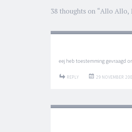
38 thoughts on “
Allo Allo,
←
→
Post navigat
eej heb toestemming gevraagd om 
REPLY
29 NOVEMBER 200