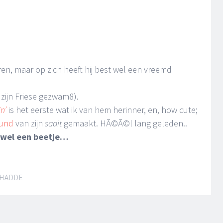
ren, maar op zich heeft hij best wel een vreemd
 zijn Friese gezwam8).
n’
is het eerste wat ik van hem herinner, en, how cute;
ound
van zijn
saait
gemaakt. HÃ©Ã©l lang geleden..
 wel een beetje…
HADDE