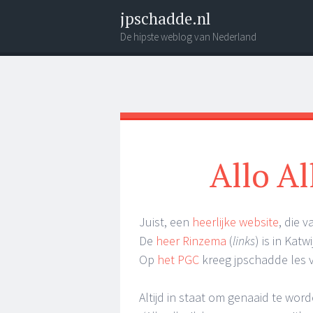
jpschadde.nl
De hipste weblog van Nederland
Social Links
Search
Menu
Allo Al
Juist, een
heerlijke website
, die 
De
heer Rinzema
(
links
) is in Katw
Op
het PGC
kreeg jpschadde les 
Altijd in staat om genaaid te word