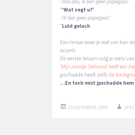
-
‘Allo allo, ik ben geen papegaai!’
*
‘Wat zegt u?’
-
‘Ik ben geen papegaai!’
*
Luid gelach
Een leraar waar je wat van kan le
accent.
De eerste lessen volg je niets van
‘Mijn zoontje Siebrand heeft een trei
jpschadde heeft zelfs
de backgr
…En toch mist jpschadde hem
29 NOVEMBER 2004
JPSC