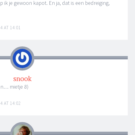
op ik je gewoon kapot. En ja, dat is een bedreiging,
4 AT 14:01
snook
n… mietje 8)
4 AT 14:02