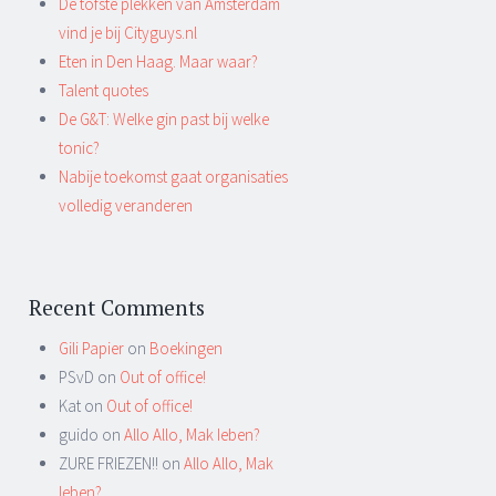
De tofste plekken van Amsterdam
vind je bij Cityguys.nl
Eten in Den Haag. Maar waar?
Talent quotes
De G&T: Welke gin past bij welke
tonic?
Nabije toekomst gaat organisaties
volledig veranderen
Recent Comments
Gili Papier
on
Boekingen
PSvD on
Out of office!
Kat on
Out of office!
guido on
Allo Allo, Mak Ieben?
ZURE FRIEZEN!! on
Allo Allo, Mak
Ieben?